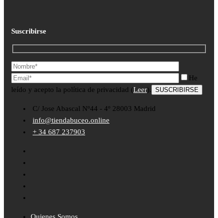
Suscribirse
He
leído y acepto la política de privacidad (
Leer
).
C/ Jose Abascal Nº44 - 4º 28003 Madrid
info@tiendabuceo.online
+ 34 687 237903
Quienes Somos