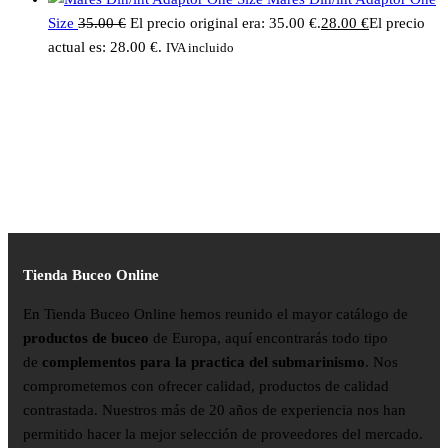
Size
35.00
€
El precio original era: 35.00 €.
28.00
€
El precio
actual es: 28.00 €.
IVA incluido
Tienda Buceo Online
En Tienda Buceo Online hemos reunido el mayor catálogo de
productos de buceo
de Europa, aquí encontrarás todo tipo
de
complementos para la practica del submarinismo
. Nos
comprometemos con ofrecer calidad, productos de calidad
contrastada. Nuestros más de 20 años de experiencia nos han
permitido hacer la mejor selección de proveedores del mercado.