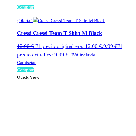
Comprar
¡Oferta!
Cressi Cressi Team T Shirt M Black
12.00
€
El precio original era: 12.00 €.
9.99
€
El
precio actual es: 9.99 €.
IVA incluido
Camisetas
Comprar
Quick View